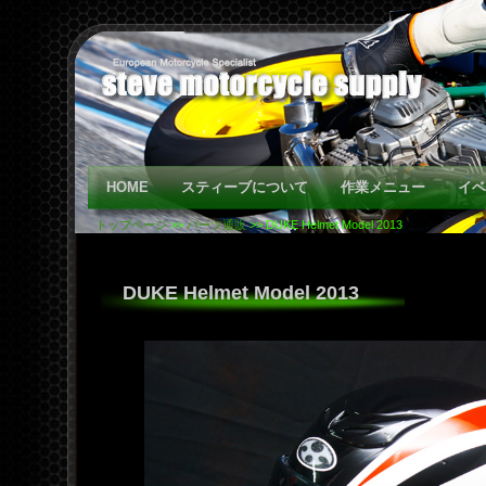
HOME
スティーブについて
作業メニュー
イベ
トップページ
>>
パーツ通販
>> DUKE Helmet Model 2013
DUKE Helmet Model 2013