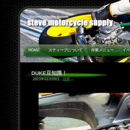
HOME
スティーブについて
作業メニュー
イベ
トップページ
>> DUKE豆知識！
DUKE豆知識！
2023年03月09日…
日常
…