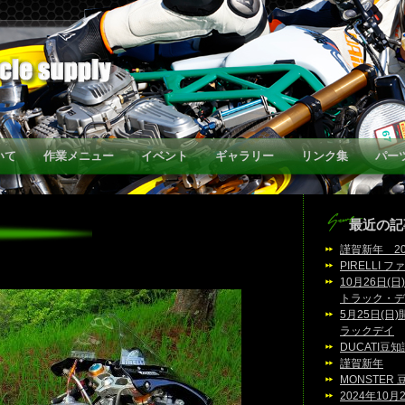
いて
作業メニュー
イベント
ギャラリー
リンク集
パー
最近の記
謹賀新年 20
PIRELLI 
10月26日(
トラック・デ
5月25日(日)
ラックデイ
DUCATI豆
謹賀新年
MONSTER
2024年10