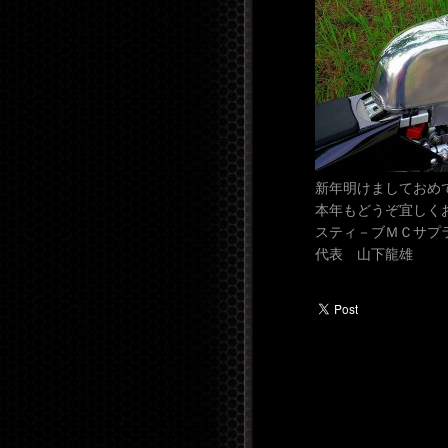
新年明けましておめ
本年もどうぞ宜しく
スティ－ブＭＣサプ
代表 山下龍雄