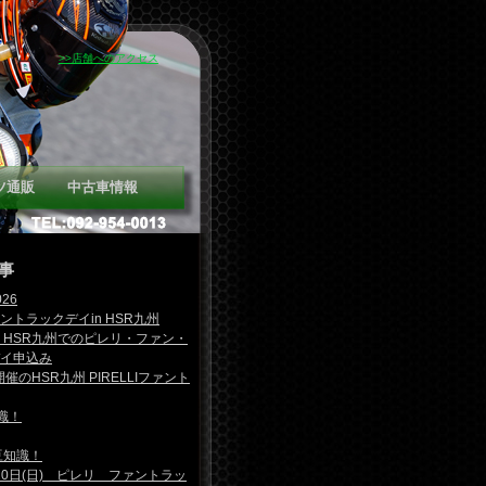
>>店舗へのアクセス
ツ通販
中古車情報
事
26
ファントラックデイin HSR九州
日) HSR九州でのピレリ・ファン・
イ申込み
開催のHSR九州 PIRELLIファント
知識！
 豆知識！
月20日(日) ピレリ ファントラッ