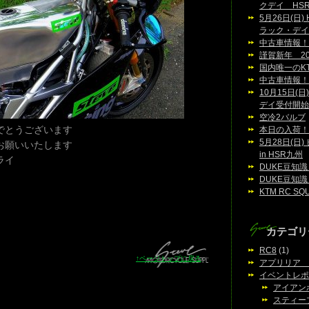
クデイ HS
5月26日(日
ラック・デイ
中古車情報！
謹賀新年 20
国内唯一のKTM
中古車情報！
10月15日(
デイ受付開始
空冷2バルブ
でとうございます
本日の入荷！
5月28日(
お願いいたします
in HSR九州
ライ
DUKE豆知識
DUKE豆知識
KTM RC SQ
カテゴリ
RC8
(1)
↑ページトップに戻る
アプリリア M
イベントレポ
アイアン
スティー