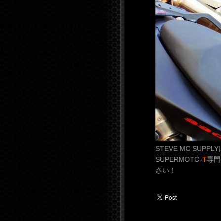
STEVE MC SUPP
SUPERMOTO-
T
専門
さい！