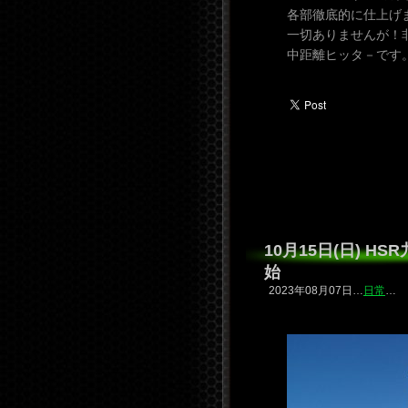
各部徹底的に仕上げ
一切ありませんが！
中距離ヒッタ－です
10月15日(日) 
始
2023年08月07日…
日常
…