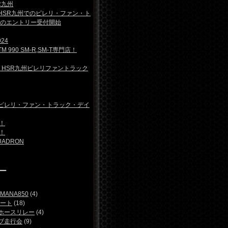
R九州
) HSR九州でのピレリ・ファン・ト
のエントリー受付開始
24
 990 SM-R,SM-T専門店！
日) HSR九州ピレリファントラック
日) ピレリ・ファン・トラック・デイ
！
！
UADRON
ー
ANA850
(4)
ート
(18)
ホースリレー
(4)
ブ走行会
(9)