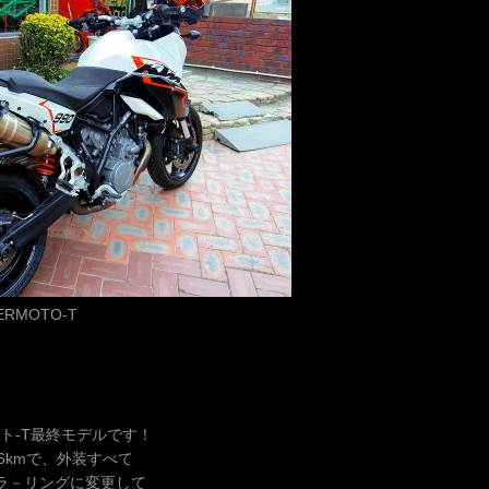
ERMOTO-T
モト-T最終モデルです！
06kmで、外装すべて
カラ－リングに変更して