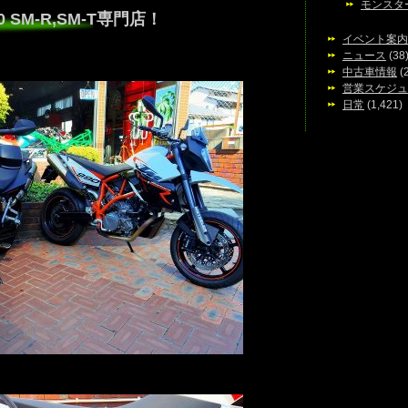
モンスタ
 SM-R,SM-T専門店！
イベント案内
ニュース
(38
中古車情報
(
営業スケジュ
日常
(1,421)