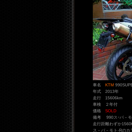
車名
KTM
990SUP
年式 2013年
走行 15606km
車検 ２年付
価格
SOLD
備考 990スｰパ－
走行距離わずか156
ス－パ－モト-Rの